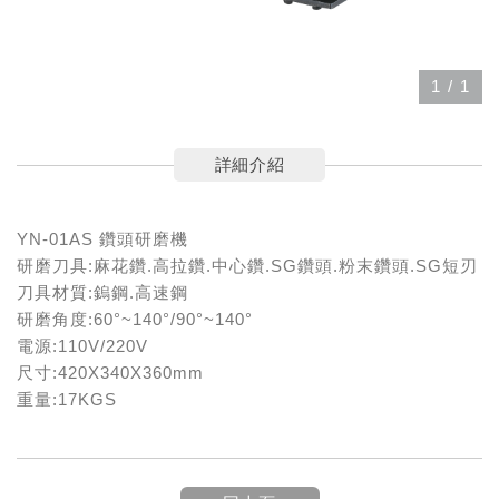
1
/
1
詳細介紹
YN-01AS 鑽頭研磨機
研磨刀具:麻花鑽.高拉鑽.中心鑽.SG鑽頭.粉末鑽頭.SG短刃
刀具材質:鎢鋼.高速鋼
研磨角度:60°~140°/90°~140°
電源:110V/220V
尺寸:420X340X360mm
重量:17KGS